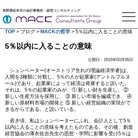
長野県松本市の会計事務所・経営コンサルティング
TOP
>
ブログ
>
MACKの哲学
>
5％以内に入ることの意味
5％以内に入ることの意味
公開日：
2015年03月05日
シュンペーター(オーストリア生れの理論経済学者)は、
人間を3種類に分類し、5％の人が起業家(アントルプルヌ
ール)であり、起業家によって経済は発展すると説いた。
それは、5％の起業家のみが、① 新しい財を生産し、 ②
新しい生産方法を採用し、 ③ 新しい市場を編成でき、 ④
新しい原材料市場の開発と ⑤ 新しい経営組織の実現がで
きるからである。と説いている。
若き頃、私はシュンペーターにふれ、会計人として5％
以内に入ることの意味を考えたものである。その後、創造
経営協会の薄衣佐吉先生の思想・学問に影響を受け5％は