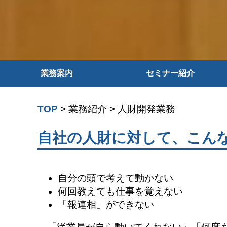
業務案内
セミナー紹介
経営計画策定支援
MG研修
TOP
>
業務紹介
>
人財開発業務
人財開発業務
新入社員研修
自社の人財に対して、こん
会計業務
幹部・管理者研修
自分の頭で考えて動かない
労務管理業務
基準創造行動研修
何回教えても仕事を覚えない
「報連相」ができない
資金調達・事業承継