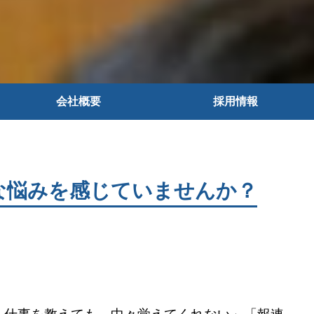
会社概要
採用情報
MACKグループ概要
社員インタビュー
(株)小林会計事務所
NKビルのご案内
な悩みを感じていませんか？
(株)あんしん経営
キャリアアップ
(株)エフピイアイ
小林行政書士事務所