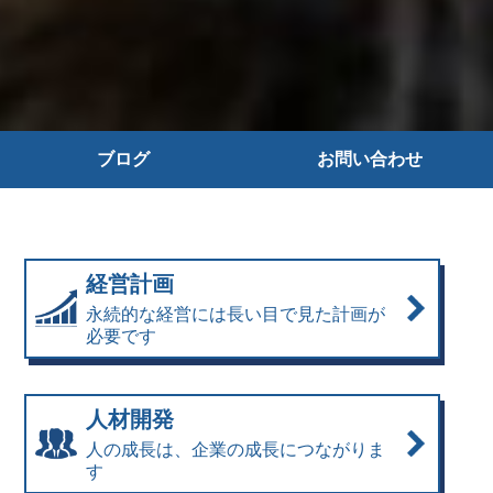
ブログ
お問い合わせ
MACKの哲学
スタッフブログ
経営計画
永続的な経営には長い目で見た計画が
ニュース
必要です
人材開発
人の成長は、企業の成長につながりま
す