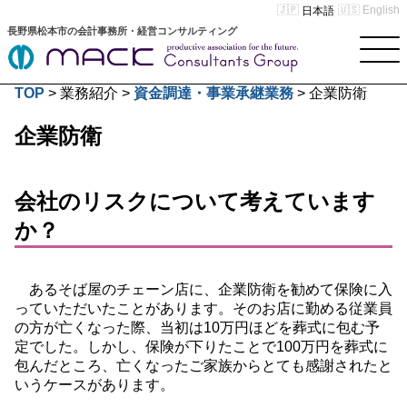
English
日本語
長野県松本市の会計事務所・経営コンサルティング
TOP
>
業務紹介
>
資金調達・事業承継業務
>
企業防衛
企業防衛
会社のリスクについて考えています
か？
あるそば屋のチェーン店に、企業防衛を勧めて保険に入
っていただいたことがあります。そのお店に勤める従業員
の方が亡くなった際、当初は10万円ほどを葬式に包む予
定でした。しかし、保険が下りたことで100万円を葬式に
包んだところ、亡くなったご家族からとても感謝されたと
いうケースがあります。